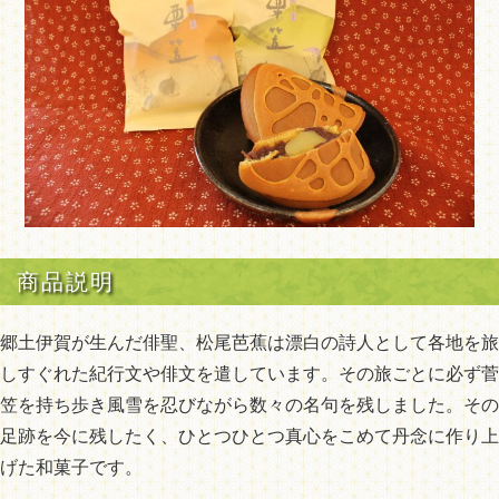
商品説明
郷土伊賀が生んだ俳聖、松尾芭蕉は漂白の詩人として各地を旅
しすぐれた紀行文や俳文を遣しています。その旅ごとに必ず菅
笠を持ち歩き風雪を忍びながら数々の名句を残しました。その
足跡を今に残したく、ひとつひとつ真心をこめて丹念に作り上
げた和菓子です。