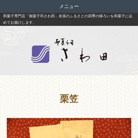
メニュー
和菓子専門店「御菓子司さわ田」名張のふるさとの四季の移ろいを和菓子に込
めてお届けします。
栗笠