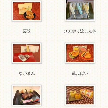
栗笠
ひんやり涼しん棒
ながまん
乱歩ぱい